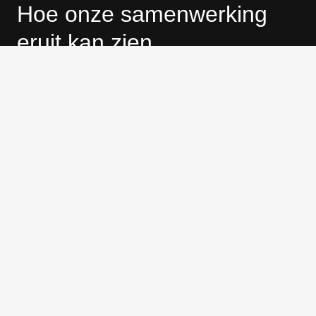
Hoe onze samenwerking
eruit kan zien
Profielanalyse
We verdiepen ons grondig in het profiel dat u
zoekt, zodat we precies weten welke expertise en
persoonlijkheid bij uw organisatie passen